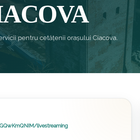
CIACOVA
rvicii pentru cetățenii orașului Ciacova.
fYGQwKmQNIM/livestreaming