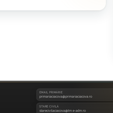
EMAIL PRIMĂRIE
primariaciacova@primariaciacova.ro
STARE CIVILĂ
starecivilaciacova@tm.e-adm.ro