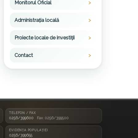
Monitorul Oficial
Administrația locală
Proiecte locale de investiții
Contact
TELEFON / FAX
0256/399600
Fax: 0256/399500
EVIDENȚA POPULAȚIEI
0256/399655