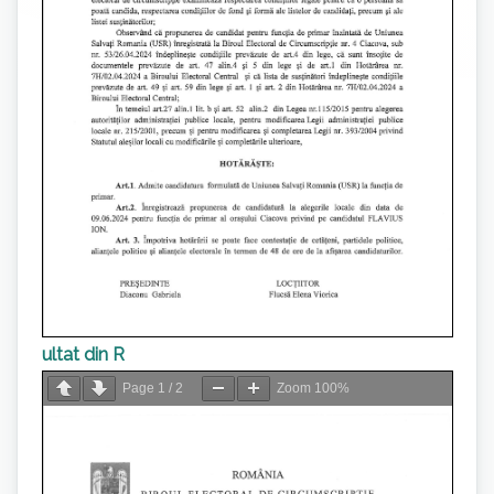
ultat din R
Page
1
/
2
Zoom
100%