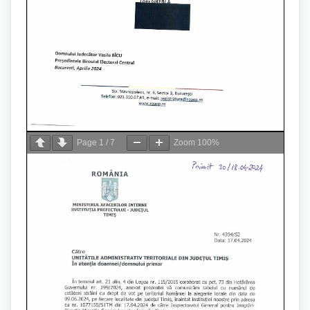
Page
1
/
7
Zoom
100%