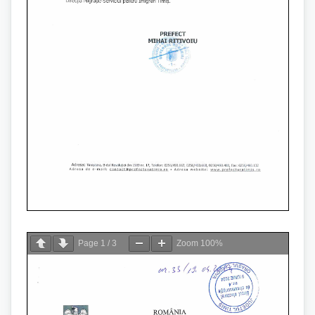
Page
1
/
3
Zoom
100%