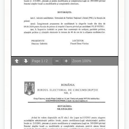
Page
1
/
2
Zoom
100%