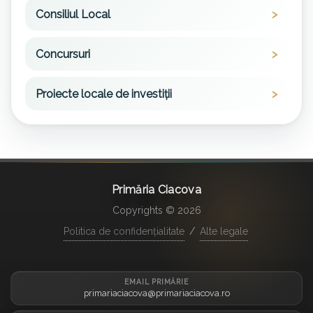
Consiliul Local
Concursuri
Proiecte locale de investiții
Primăria Ciacova
Copyrights © 2026
Politica de confidențialitate
/
Alte legale
EMAIL PRIMĂRIE
primariaciacova@primariaciacova.ro