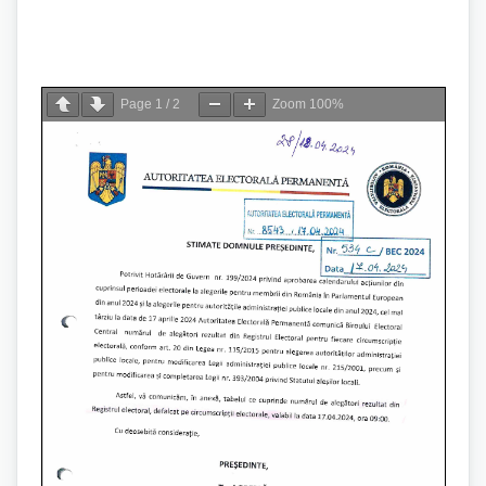
Page
1
/
2
Zoom
100%