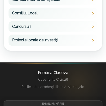
Consiliul Local
Concursuri
Proiecte locale de investiții
Primăria Ciacova
Copyrights © 2026
Politica de confidențialitate
/
Alte legale
EMAIL PRIMĂRIE