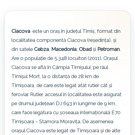
Ciacova
este un oraș în județul Timiș, format din
localitatea componentă Ciacova (reședința), și
din satele
Cebza
,
Macedonia
,
Obad
și
Petroman
.
Are o populație de 5.348 locuitori (2011). Orașul
Ciacova se află în Câmpia Timișului, pe râul
Timișul Mort, la o distanță de 28 km de
Timișoara, de care este legat atât rutier cât și
feroviar. Rutier, accesul în localitatea este asigurat
pe drumul județean DJ 693 in lungime de 9 km,
care face legătura cu șoseaua internațională E70
Timișoara – Stamora Moravița. De asemenea
orașul Ciacova este legat de Timișoara și de alte