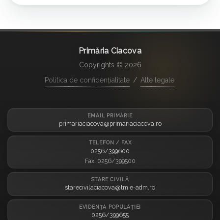
Primăria Ciacova
Copyrights © 2026
Politica de confidențialitate
/
Alte legale
EMAIL PRIMĂRIE
primariaciacova@primariaciacova.ro
TELEFON / FAX
0256/399600
Fax: 0256/399500
STARE CIVILĂ
starecivilaciacova@tm.e-adm.ro
EVIDENȚA POPULAȚIEI
0256/399655