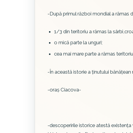
-După primul război mondial a rămas div
1/3 din teritoriu a rămas la sârbi,croa
o mică parte la unguri;
cea mai mare parte a rămas teritori
-În această istorie a ţinutului bănăţean 
-oraş Ciacova-
-descoperirile istorice atestă existenţa v