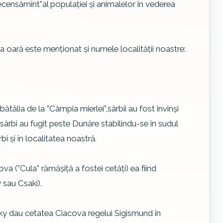
recensămînt”al populaţiei şi animalelor în vederea
 oară este menţionat şi numele localităţii noastre:
tălia de la ”Câmpia mierlei”,sârbii au fost învinşi
 sârbi au fugit peste Dunăre stabilindu-se în sudul
bi şi în localitatea noastră.
a (”Cula” rămăşiţă a fostei cetăţi) ea fiind
 sau Csaki).
aky dau cetatea Ciacova regelui Sigismund în