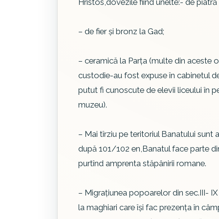
Hristos,dovezile fiind unelte:- de piatră
– de fier şi bronz la Gad;
– ceramică la Parţa (multe din aceste 
custodie-au fost expuse în cabinetul de i
putut fi cunoscute de elevii liceului în
muzeu).
– Mai tîrziu pe teritoriul Banatului sunt at
după 101/102 en,Banatul face parte din
purtînd amprenta stăpânirii romane.
– Migraţiunea popoarelor din sec.III- IX 
la maghiari care îşi fac prezenţa în câ