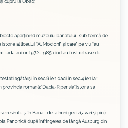
 şi cupru la Obad;
obiecte aparţinînd muzeului banatului- sub formă de
storie al liceului ”Al.Mocioni” şi care” pe viu ”au
 perioada anilor 1972-1985 cînd au fost retrase de
estaţi:agătârşii în sec.8 îen,dacii în sec.4 îen,iar
 provincia romană:”Dacia-Ripensia”,istoria sa
se resimte şi în Banat: de la huni,gepizi,avari şi pînă
mpia Panonică după înfrîngerea de lângă Ausburg din