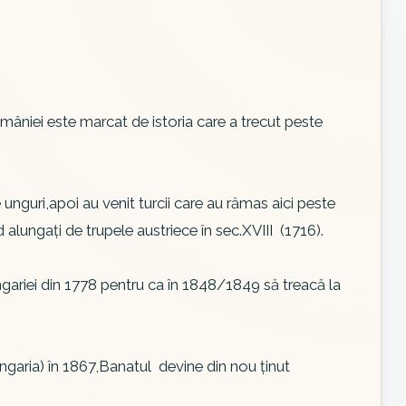
niei este marcat de istoria care a trecut peste
 unguri,apoi au venit turcii care au rămas aici peste
d alungaţi de trupele austriece în sec.XVIII (1716).
Ungariei din 1778 pentru ca în 1848/1849 să treacă la
garia) în 1867,Banatul devine din nou ţinut