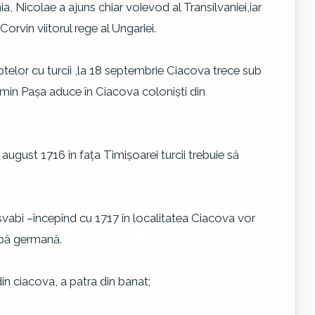
a, Nicolae a ajuns chiar voievod al Transilvaniei,iar
orvin viitorul rege al Ungariei.
elor cu turcii ,la 18 septembrie Ciacova trece sub
min Paşa aduce în Ciacova colonişti din
 august 1716 în faţa Timişoarei turcii trebuie să
 svabi –începînd cu 1717 în localitatea Ciacova vor
imbă germană.
in ciacova, a patra din banat;