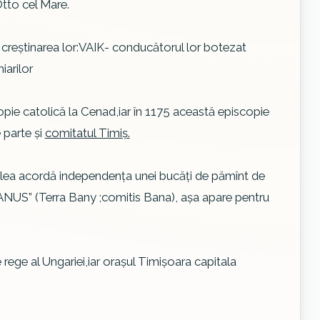
tto cel Mare.
creştinarea lor:VAIK- conducătorul lor botezat
iarilor
copie catolică la Cenad,iar în 1175 această episcopie
 parte şi
comitatul Timiş.
.II.lea acordă independenţa unei bucăţi de pămînt de
NUS” (Terra Bany ;comitis Bana), aşa apare pentru
rege al Ungariei,iar oraşul Timişoara capitala