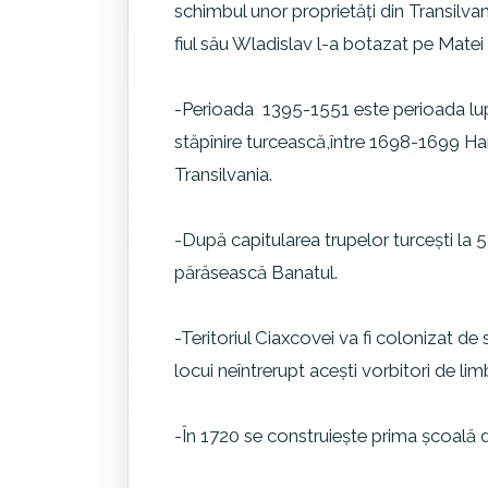
schimbul unor proprietăţi din Transilvani
fiul său Wladislav l-a botazat pe Matei C
-Perioada 1395-1551 este perioada lupt
stăpînire turcească,între 1698-1699 Ha
Transilvania.
-După capitularea trupelor turceşti la 5
părăsească Banatul.
-Teritoriul Ciaxcovei va fi colonizat de
locui neîntrerupt aceşti vorbitori de l
-În 1720 se construieşte prima şcoală d