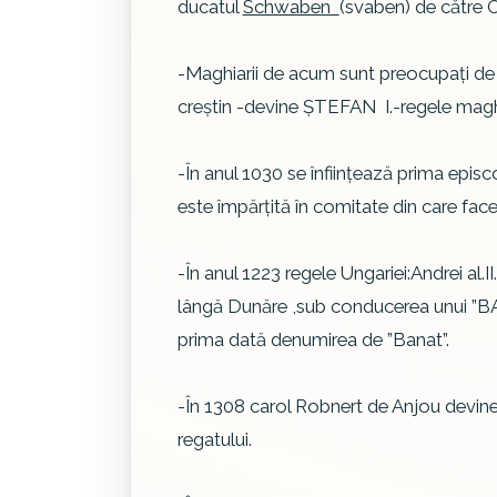
ducatul
Schwaben
(svaben) de către O
-Maghiarii de acum sunt preocupaţi de 
creştin -devine ŞTEFAN I.-regele magh
-În anul 1030 se înfiinţează prima epis
este împărţită în comitate din care face
-În anul 1223 regele Ungariei:Andrei al
lângă Dunăre ,sub conducerea unui ”BA
prima dată denumirea de ”Banat”.
-În 1308 carol Robnert de Anjou devine 
regatului.