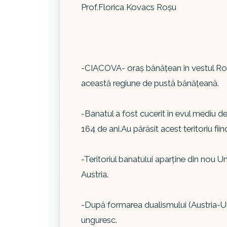
Prof.Florica Kovacs Roşu
-CIACOVA- oraş bănăţean în vestul Româ
această regiune de pustă bănăţeană.
-Banatul a fost cucerit în evul mediu de
164 de ani.Au părăsit acest teritoriu fiin
-Teritoriul banatului aparţine din nou 
Austria.
-După formarea dualismului (Austria-Un
unguresc.