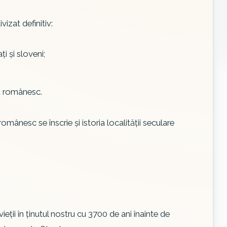
izat definitiv:
ţi şi sloveni;
u românesc.
românesc se înscrie şi istoria localităţii seculare
ieţii în ţinutul nostru cu 3700 de ani înainte de