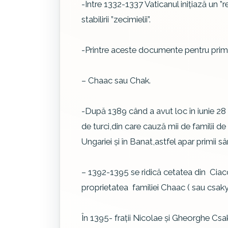
-Între 1332-1337 Vaticanul iniţiază un ”
stabilirii ”zecimielii”.
-Printre aceste documente pentru prima
– Chaac sau Chak.
-După 1389 când a avut loc în iunie 28 bă
de turci,din care cauză mii de familii de
Ungariei şi în Banat,astfel apar primii sâr
– 1392-1395 se ridică cetatea din Ciacov
proprietatea familiei Chaac ( sau csaky
În 1395- fraţii Nicolae şi Gheorghe Cs