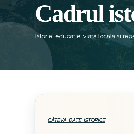
Cadrul ist
Istorie, educație, viață locală și r
CÂTEVA DATE ISTORICE