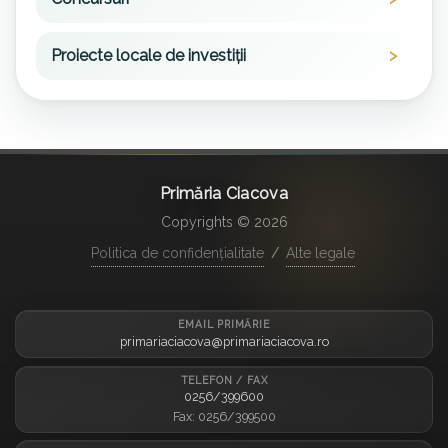
Proiecte locale de investiții
Primăria Ciacova
Copyrights © 2026
Politica de confidențialitate
/
Alte legale
EMAIL PRIMĂRIE
primariaciacova@primariaciacova.ro
TELEFON / FAX
0256/399600
Fax: 0256/399500