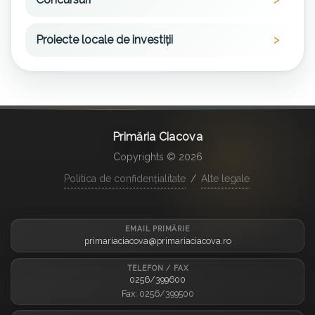
Proiecte locale de investiții
Primăria Ciacova
Copyrights © 2026
Politica de confidențialitate
/
Alte legale
EMAIL PRIMĂRIE
primariaciacova@primariaciacova.ro
TELEFON / FAX
0256/399600
Fax: 0256/399500