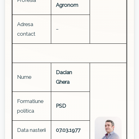
Profesia
Agronom
Adresa
–
contact
Dacian
Nume
Ghera
Formatiune
PSD
politica
Data nasterii
07.03.1977