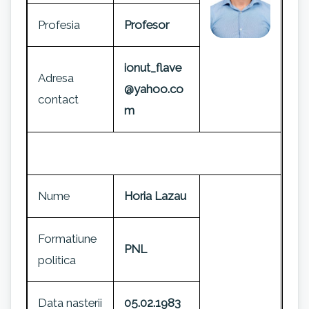
Profesia
Profesor
ionut_flave
Adresa
@yahoo.co
contact
m
Nume
Horia Lazau
Formatiune
PNL
politica
Data nasterii
05.02.1983