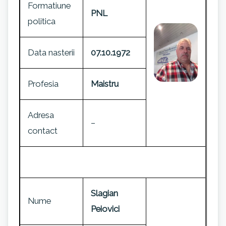
Formatiune
PNL
politica
Data nasterii
07.10.1972
Profesia
Maistru
Adresa
–
contact
Slagian
Nume
Peiovici