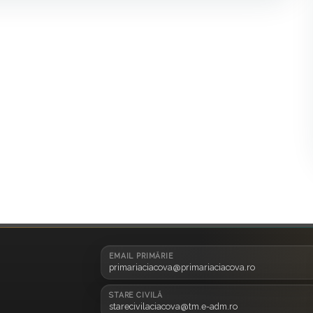
EMAIL PRIMĂRIE
primariaciacova@primariaciacova.ro
STARE CIVILĂ
starecivilaciacova@tm.e-adm.ro