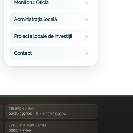
Monitorul Oficial
Administrația locală
Proiecte locale de investiții
Contact
TELEFON / FAX
0256/399600
Fax: 0256/399500
EVIDENȚA POPULAȚIEI
0256/399655