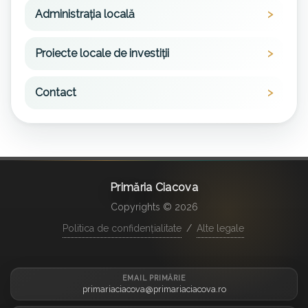
Administrația locală
Proiecte locale de investiții
Contact
Primăria Ciacova
Copyrights © 2026
Politica de confidențialitate
/
Alte legale
EMAIL PRIMĂRIE
primariaciacova@primariaciacova.ro