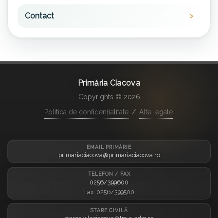
Contact
Primăria Ciacova
Copyrights © 2026
Politica de confidențialitate
/
Alte legale
EMAIL PRIMĂRIE
primariaciacova@primariaciacova.ro
TELEFON / FAX
0256/399600
Fax: 0256/399500
STARE CIVILĂ