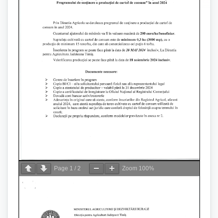
Page
1
/
2
Zoom
100%