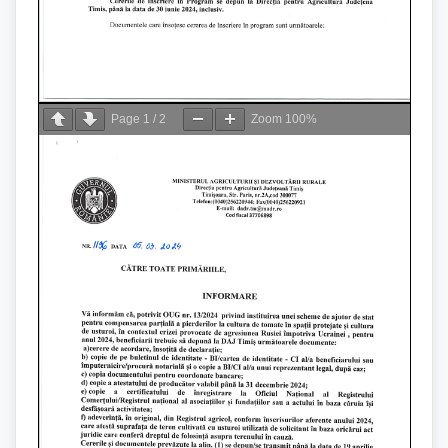
Page
1
/
2
Zoom
100%