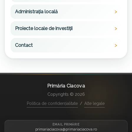
Administrația locală
Proiecte locale de investiții
Contact
Primăria Ciacova
Copyrights © 2026
Politica de confidențialitate
/
Alte legale
EMAIL PRIMĂRIE
primariaciacova@primariaciacova.ro