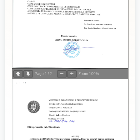
Page
1
/
2
Zoom
100%