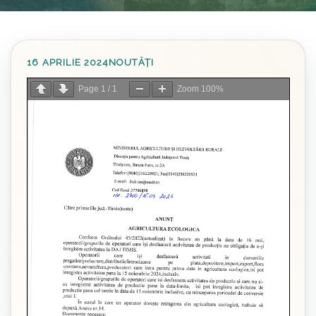
16 APRILIE 2024
NOUTĂȚI
Page
1
/
1
Zoom
100%