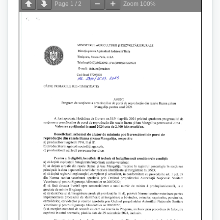
Page
1
/
2
Zoom
100%