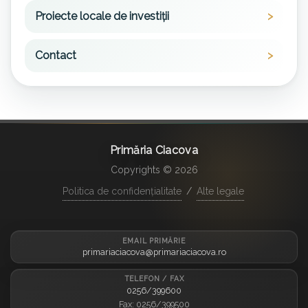
Proiecte locale de investiții
Contact
Primăria Ciacova
Copyrights © 2026
Politica de confidențialitate
/
Alte legale
EMAIL PRIMĂRIE
primariaciacova@primariaciacova.ro
TELEFON / FAX
0256/399600
Fax: 0256/399500