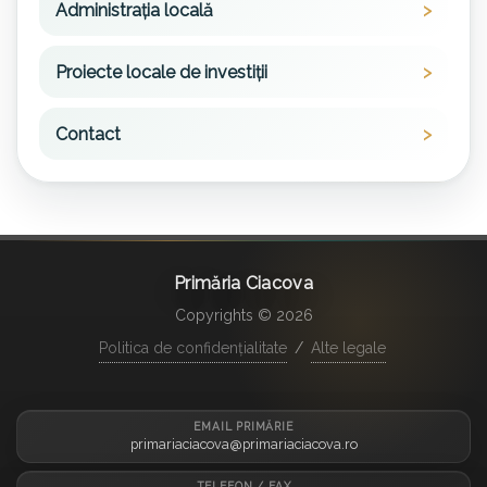
Administrația locală
Proiecte locale de investiții
Contact
Primăria Ciacova
Copyrights © 2026
Politica de confidențialitate
/
Alte legale
EMAIL PRIMĂRIE
primariaciacova@primariaciacova.ro
TELEFON / FAX