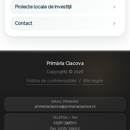
Proiecte locale de investiții
Contact
Primăria Ciacova
Copyrights © 2026
Politica de confidențialitate
/
Alte legale
EMAIL PRIMĂRIE
primariaciacova@primariaciacova.ro
TELEFON / FAX
0256/399600
Fax: 0256/399500