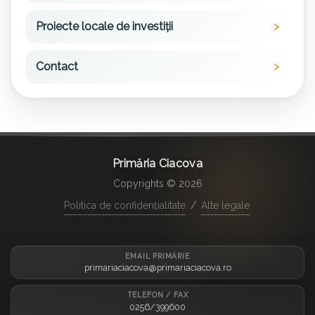
Proiecte locale de investiții
Contact
Primăria Ciacova
Copyrights © 2026
Politica de confidențialitate
/
Alte legale
EMAIL PRIMĂRIE
primariaciacova@primariaciacova.ro
TELEFON / FAX
0256/399600