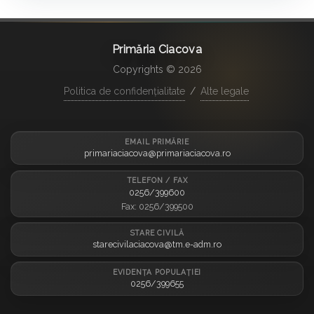
Primăria Ciacova
Copyrights © 2026
Politica de confidențialitate
/
Alte legale
EMAIL PRIMĂRIE
primariaciacova@primariaciacova.ro
TELEFON / FAX
0256/399600
Fax: 0256/399500
STARE CIVILĂ
starecivilaciacova@tm.e-adm.ro
EVIDENȚA POPULAȚIEI
0256/399655