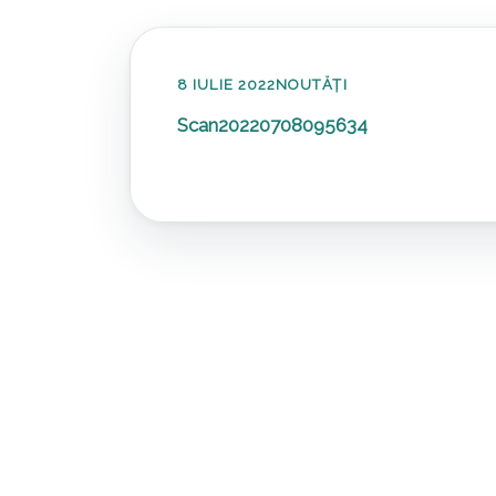
8 IULIE 2022
NOUTĂȚI
Scan20220708095634