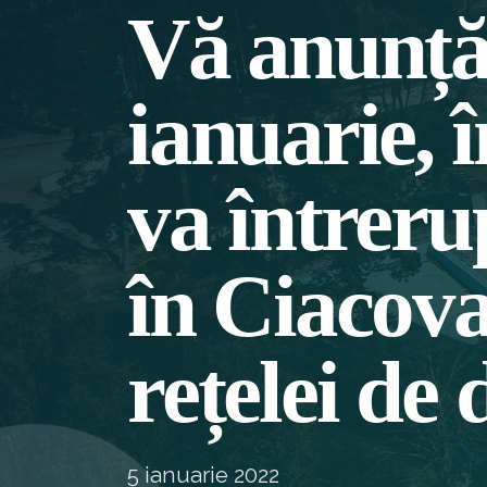
Vă anunțăm
ianuarie, î
va întreru
în Ciacova
rețelei de 
5 ianuarie 2022