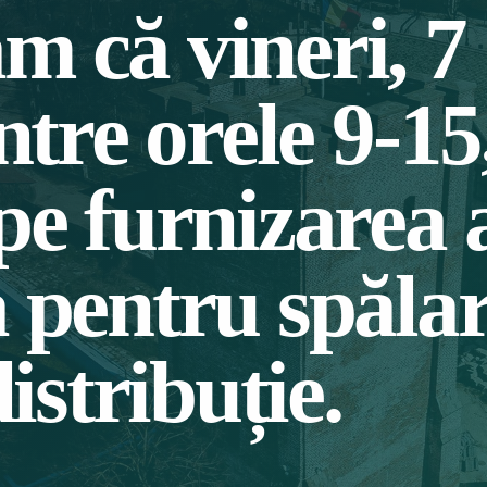
 că vineri, 7
ntre orele 9-15
pe furnizarea 
 pentru spăla
distribuție.