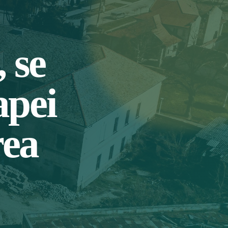
, se
apei
rea