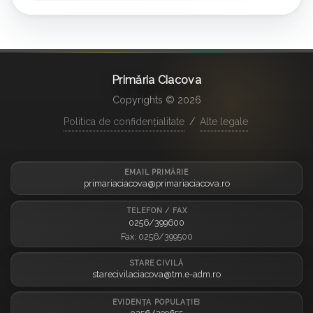
Primăria Ciacova
Copyrights © 2026
Politica de confidențialitate
/
Alte legale
EMAIL PRIMĂRIE
primariaciacova@primariaciacova.ro
TELEFON / FAX
0256/399600
Fax: 0256/399500
STARE CIVILĂ
starecivilaciacova@tm.e-adm.ro
EVIDENȚA POPULAȚIEI