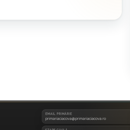
EMAIL PRIMĂRIE
primariaciacova@primariaciacova.ro
STARE CIVILĂ