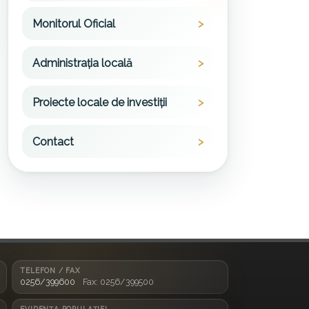
Monitorul Oficial
Administrația locală
Proiecte locale de investiții
Contact
TELEFON / FAX
0256/399600
Fax: 0256/399500
EVIDENȚA POPULAȚIEI