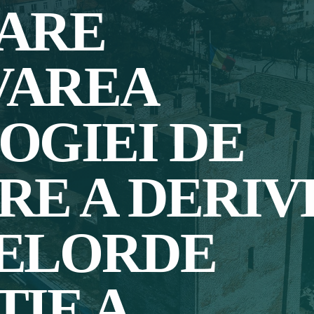
ARE
VAREA
OGIEI DE
E A DERIV
ELORDE
IE A