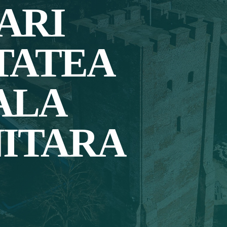
ARI
TATEA
ALA
NITARA