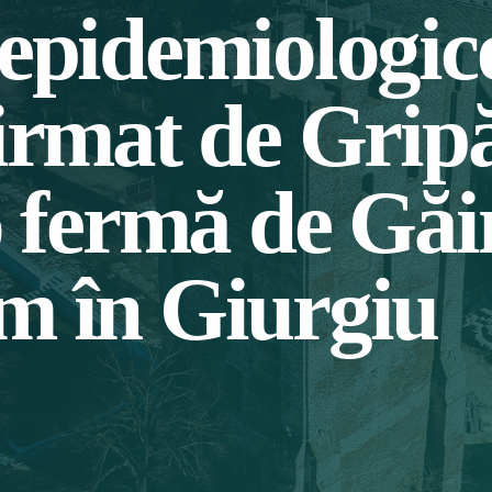
 epidemiologic
firmat de Grip
o fermă de Găi
m în Giurgiu