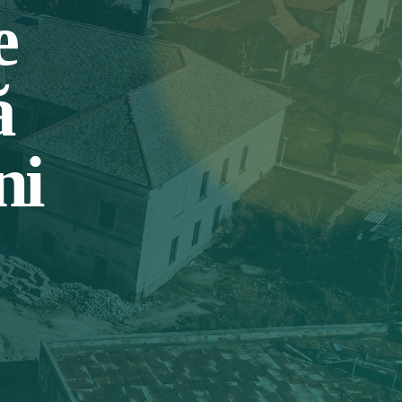
e
ă
ni