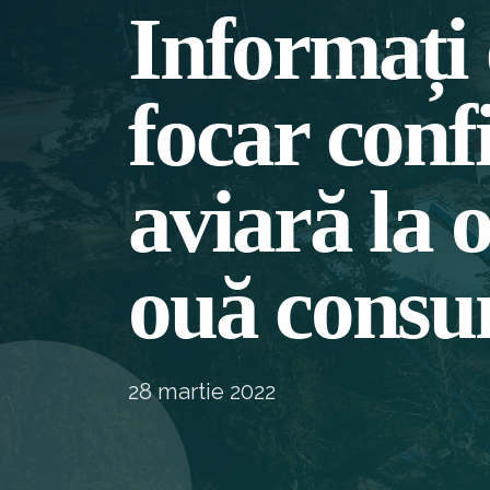
Informați
focar con
aviară la 
ouă consu
28 martie 2022