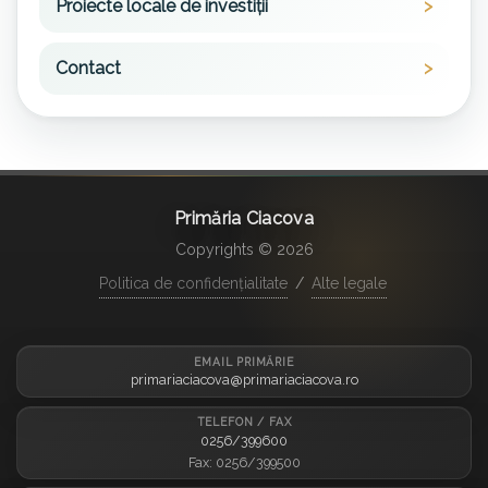
Proiecte locale de investiții
Contact
Primăria Ciacova
Copyrights © 2026
Politica de confidențialitate
/
Alte legale
EMAIL PRIMĂRIE
primariaciacova@primariaciacova.ro
TELEFON / FAX
0256/399600
Fax: 0256/399500