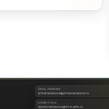
EMAIL PRIMĂRIE
primariaciacova@primariaciacova.ro
STARE CIVILĂ
starecivilaciacova@tm.e-adm.ro