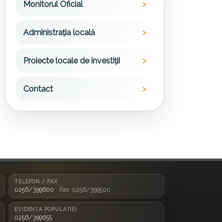
Monitorul Oficial
Administrația locală
Proiecte locale de investiții
Contact
TELEFON / FAX
0256/399600
Fax: 0256/399500
EVIDENȚA POPULAȚIEI
0256/399655