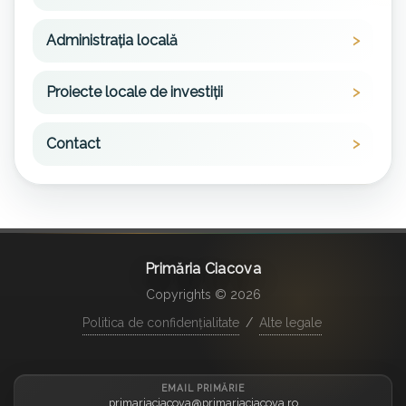
Administrația locală
Proiecte locale de investiții
Contact
Primăria Ciacova
Copyrights © 2026
Politica de confidențialitate
/
Alte legale
EMAIL PRIMĂRIE
primariaciacova@primariaciacova.ro