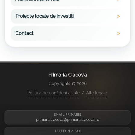
Proiecte locale de investiții
Contact
Primăria Ciacova
Copyrights © 2026
Politica de confidențialitate
/
Alte legale
EMAIL PRIMĂRIE
primariaciacova@primariaciacova.ro
TELEFON / FAX