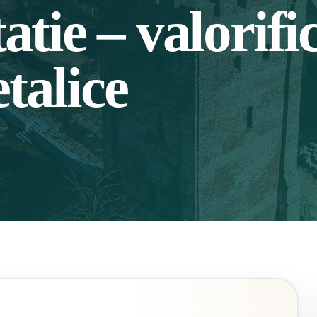
atie – valorifi
talice