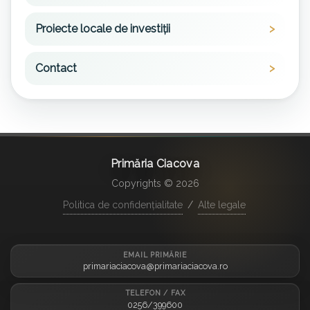
Proiecte locale de investiții
Contact
Primăria Ciacova
Copyrights © 2026
Politica de confidențialitate
/
Alte legale
EMAIL PRIMĂRIE
primariaciacova@primariaciacova.ro
TELEFON / FAX
0256/399600