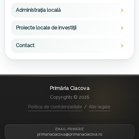
Administrația locală
Proiecte locale de investiții
Contact
Primăria Ciacova
Copyrights © 2026
Politica de confidențialitate
/
Alte legale
EMAIL PRIMĂRIE
primariaciacova@primariaciacova.ro