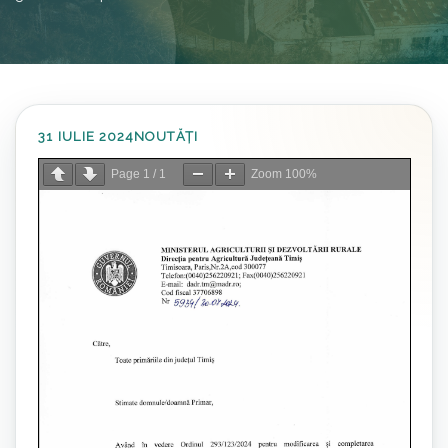
31 IULIE 2024
NOUTĂȚI
Page
1
/
1
Zoom
100%