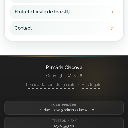
Proiecte locale de investiții
Contact
Primăria Ciacova
Copyrights © 2026
Politica de confidențialitate
/
Alte legale
EMAIL PRIMĂRIE
primariaciacova@primariaciacova.ro
TELEFON / FAX
0256/399600