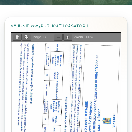
26 IUNIE 2025
PUBLICAȚII CĂSĂTORII
Page
1
/
1
Zoom
100%